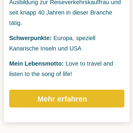
sbildung zur Reiseverkehrskauffrau und
it knapp 40 Jahren in dieser Branche
ig.
chwerpunkte:
Europa, speziell
narische Inseln und USA
ein Lebensmotto:
Love to travel and
sten to the song of life!
Mehr erfahren